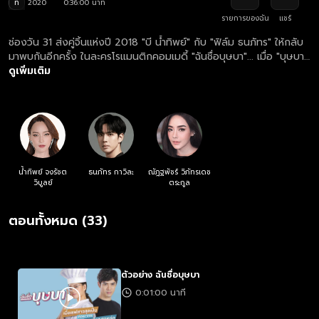
ท
2020
0:36:00 นาที
รายการของฉัน
แชร์
ช่องวัน 31 ส่งคู่จิ้นแห่งปี 2018 "บี น้ำทิพย์" กับ "ฟิล์ม ธนภัทร" ให้กลับ
มาพบกันอีกครั้ง ในละครโรแมนติกคอมเมดี้ "ฉันชื่อบุษบา"... เมื่อ "บุษบา"
เชฟสาวผู้ไม่ LUCKY ทั้ง IN LOVE และ IN GAME บังเอิญพบกับนักธุรกิจ
ดูเพิ่มเติม
หนุ่มโสดปากร้ายผู้วิ่งหนีการแต่งงานที่ทางบ้านบังคับ เขาถูกใจฝีมืออาหาร
ของเธอจึงยกตำแหน่งหัวหน้าเชฟให้ โดยมีเงื่อนไขสำคัญก็คือ... เธอต้อง
รับบท "แฟนกำมะลอ"
น้ำทิพย์ จงรัชต
ธนภัทร กาวิละ
ณัฎฐพัชร์ วิภัทรเดช
วิบูลย์
ตระกูล
ตอนทั้งหมด (33)
ตัวอย่าง ฉันชื่อบุษบา
0:01:00 นาที