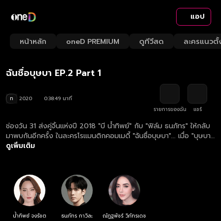
แอป
Playback
/
Mute
หน้าหลัก
oneD PREMIUM
ดูทีวีสด
ละครแนวตั้
Loaded
:
Rate
2.57%
ฉันชื่อบุษบา EP.2 Part 1
ท
2020
0:38:49 นาที
รายการของฉัน
แชร์
ช่องวัน 31 ส่งคู่จิ้นแห่งปี 2018 "บี น้ำทิพย์" กับ "ฟิล์ม ธนภัทร" ให้กลับ
มาพบกันอีกครั้ง ในละครโรแมนติกคอมเมดี้ "ฉันชื่อบุษบา"... เมื่อ "บุษบา"
เชฟสาวผู้ไม่ LUCKY ทั้ง IN LOVE และ IN GAME บังเอิญพบกับนักธุรกิจ
ดูเพิ่มเติม
หนุ่มโสดปากร้ายผู้วิ่งหนีการแต่งงานที่ทางบ้านบังคับ เขาถูกใจฝีมืออาหาร
ของเธอจึงยกตำแหน่งหัวหน้าเชฟให้ โดยมีเงื่อนไขสำคัญก็คือ... เธอต้อง
รับบท "แฟนกำมะลอ"
น้ำทิพย์ จงรัชต
ธนภัทร กาวิละ
ณัฎฐพัชร์ วิภัทรเดช