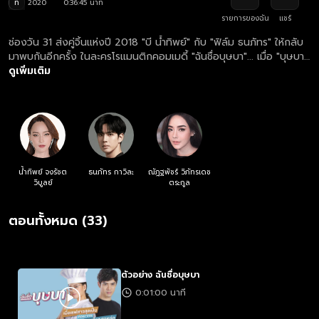
ท
2020
0:36:45 นาที
รายการของฉัน
แชร์
ช่องวัน 31 ส่งคู่จิ้นแห่งปี 2018 "บี น้ำทิพย์" กับ "ฟิล์ม ธนภัทร" ให้กลับ
มาพบกันอีกครั้ง ในละครโรแมนติกคอมเมดี้ "ฉันชื่อบุษบา"... เมื่อ "บุษบา"
เชฟสาวผู้ไม่ LUCKY ทั้ง IN LOVE และ IN GAME บังเอิญพบกับนักธุรกิจ
ดูเพิ่มเติม
หนุ่มโสดปากร้ายผู้วิ่งหนีการแต่งงานที่ทางบ้านบังคับ เขาถูกใจฝีมืออาหาร
ของเธอจึงยกตำแหน่งหัวหน้าเชฟให้ โดยมีเงื่อนไขสำคัญก็คือ... เธอต้อง
รับบท "แฟนกำมะลอ"
น้ำทิพย์ จงรัชต
ธนภัทร กาวิละ
ณัฎฐพัชร์ วิภัทรเดช
วิบูลย์
ตระกูล
ตอนทั้งหมด (33)
ตัวอย่าง ฉันชื่อบุษบา
0:01:00 นาที