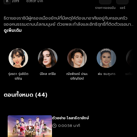
ท
2019
0:39:37 นาที
รายการของฉัน
แชร์
ธิดาของราชินีผู้ครองเมืองยักษ์ที่มีเหตุให้ต้องมาอาศัยอยู่กับครอบครัว
ของคนธรรมดาบนโลกมนุษย์ ด้วยพละกำลังและอิทธิฤทธิ์ที่ติดตัวเธอมา
ทำให้ก่อเกิดฮีโร่คนใหม่ที่จะมาช่วยโลกให้พ้นจากอันตราย
ดูเพิ่มเติม
รุ่งรดา รุ่งลิขิต
นิโคล เทริโอ
ณัชพัณณ์ ปรมะ
ฝน ธนสุนทร
แอริน ย
เจริญ
เจริญโรจน์
ตอนทั้งหมด (44)
ตัวอย่าง ไลลาธิดายักษ์
0:00:58 นาที