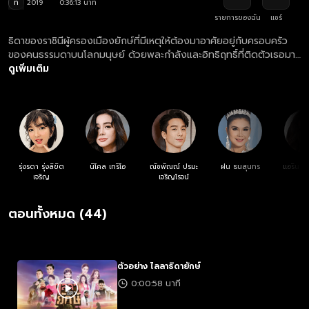
ท
2019
0:36:13 นาที
รายการของฉัน
แชร์
ธิดาของราชินีผู้ครองเมืองยักษ์ที่มีเหตุให้ต้องมาอาศัยอยู่กับครอบครัว
ของคนธรรมดาบนโลกมนุษย์ ด้วยพละกำลังและอิทธิฤทธิ์ที่ติดตัวเธอมา
ทำให้ก่อเกิดฮีโร่คนใหม่ที่จะมาช่วยโลกให้พ้นจากอันตราย
ดูเพิ่มเติม
รุ่งรดา รุ่งลิขิต
นิโคล เทริโอ
ณัชพัณณ์ ปรมะ
ฝน ธนสุนทร
แอริน ย
เจริญ
เจริญโรจน์
ตอนทั้งหมด (44)
ตัวอย่าง ไลลาธิดายักษ์
0:00:58 นาที