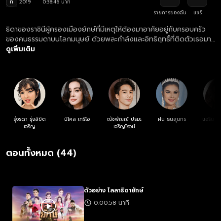
ท
2019
0:38:46 นาที
รายการของฉัน
แชร์
ธิดาของราชินีผู้ครองเมืองยักษ์ที่มีเหตุให้ต้องมาอาศัยอยู่กับครอบครัว
ของคนธรรมดาบนโลกมนุษย์ ด้วยพละกำลังและอิทธิฤทธิ์ที่ติดตัวเธอมา
ทำให้ก่อเกิดฮีโร่คนใหม่ที่จะมาช่วยโลกให้พ้นจากอันตราย
ดูเพิ่มเติม
รุ่งรดา รุ่งลิขิต
นิโคล เทริโอ
ณัชพัณณ์ ปรมะ
ฝน ธนสุนทร
แอริน ย
เจริญ
เจริญโรจน์
ตอนทั้งหมด (44)
ตัวอย่าง ไลลาธิดายักษ์
0:00:58 นาที