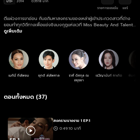
น13+
2014
0:39:18 นาที
รายการของฉัน
แชร์
ตีแผ่วงการขาอ่อน กับอภิมหาสงครามของเหล่าผู้เข้าประกวดสาวที่ต่าง
ยอมทำทุกวิถีทางเพื่อแย่งชิงมงกุฎแห่งเวที Miss Beauty And Talent
Thailand ซึ่งเต็มไปด้วยเบื้องหลังดำมืดที่คุณคาดไม่ถึง!
ดูเพิ่มเติม
เมทินี กิ่งโพยม
ยุกต์ ส่งไพศาล
ราศี ดิศกุล ณ
เรวิญานันท์ ทาเกิด
พิมพ์จิร
อยุธยา
ลัก
ตอนทั้งหมด (37)
สงครามนางงาม 1 EP.1
0:49:10 นาที