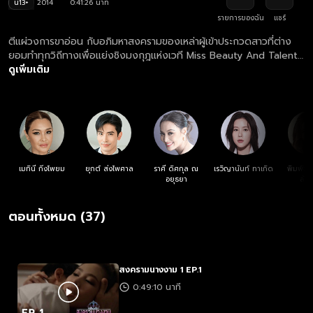
น13+
2014
0:41:26 นาที
รายการของฉัน
แชร์
ตีแผ่วงการขาอ่อน กับอภิมหาสงครามของเหล่าผู้เข้าประกวดสาวที่ต่าง
ยอมทำทุกวิถีทางเพื่อแย่งชิงมงกุฎแห่งเวที Miss Beauty And Talent
Thailand ซึ่งเต็มไปด้วยเบื้องหลังดำมืดที่คุณคาดไม่ถึง!
ดูเพิ่มเติม
เมทินี กิ่งโพยม
ยุกต์ ส่งไพศาล
ราศี ดิศกุล ณ
เรวิญานันท์ ทาเกิด
พิมพ์จิร
อยุธยา
ลัก
ตอนทั้งหมด (37)
สงครามนางงาม 1 EP.1
0:49:10 นาที