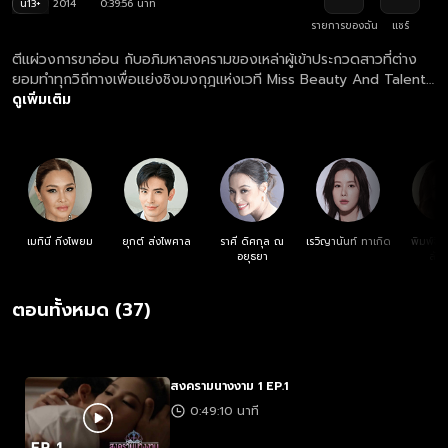
น13+
2014
0:39:56 นาที
รายการของฉัน
แชร์
ตีแผ่วงการขาอ่อน กับอภิมหาสงครามของเหล่าผู้เข้าประกวดสาวที่ต่าง
ยอมทำทุกวิถีทางเพื่อแย่งชิงมงกุฎแห่งเวที Miss Beauty And Talent
Thailand ซึ่งเต็มไปด้วยเบื้องหลังดำมืดที่คุณคาดไม่ถึง!
ดูเพิ่มเติม
เมทินี กิ่งโพยม
ยุกต์ ส่งไพศาล
ราศี ดิศกุล ณ
เรวิญานันท์ ทาเกิด
พิมพ์จิร
อยุธยา
ลัก
ตอนทั้งหมด (37)
สงครามนางงาม 1 EP.1
0:49:10 นาที