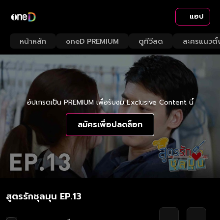
แอป
หน้าหลัก
oneD PREMIUM
ดูทีวีสด
ละครแนวตั้
อัปเกรดเป็น PREMIUM เพื่อรับชม Exclusive Content นี้
สมัครเพื่อปลดล็อก
สูตรรักชุลมุน EP.13