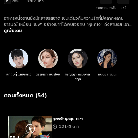
ท
2016
0:28:21 นาที
รายการของฉัน
แชร์
อาหารหนึ่งจานยังมีหลายรสชาติ เช่นเดียวกับความรักที่มีหลากหลาย
อารมณ์ เหมือน ‘เชฟ’ อย่างเขาที่ได้พบเจอกับ “ผู้หญิง” ถึงสามรส เขา
อาจต้องเลือกว่ารสชาติไหนที่เหมาะสมกับตนเอง?
ดูเพิ่มเติม
สุกฤษฎิ์ วิเศษแก้ว
วรรณรท สนธิไชย
จริญญา ศิริมงคล
กันติชา ชุมมะ
สกุล
ตอนทั้งหมด (54)
สูตรรักชุลมุน EP.1
0:21:45 นาที