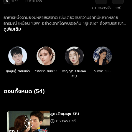
ท
2016
0:37:03 นาที
รายการของฉัน
แชร์
อาหารหนึ่งจานยังมีหลายรสชาติ เช่นเดียวกับความรักที่มีหลากหลาย
อารมณ์ เหมือน ‘เชฟ’ อย่างเขาที่ได้พบเจอกับ “ผู้หญิง” ถึงสามรส เขา
อาจต้องเลือกว่ารสชาติไหนที่เหมาะสมกับตนเอง?
ดูเพิ่มเติม
สุกฤษฎิ์ วิเศษแก้ว
วรรณรท สนธิไชย
จริญญา ศิริมงคล
กันติชา ชุมมะ
สกุล
ตอนทั้งหมด (54)
สูตรรักชุลมุน EP.1
0:21:45 นาที