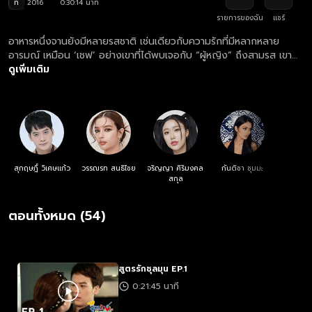
ท
2016
0:30:14 นาที
รายการของฉัน
แชร์
อาหารหนึ่งจานยังมีหลายรสชาติ เช่นเดียวกับความรักที่มีหลากหลาย
อารมณ์ เหมือน ‘เชฟ’ อย่างเขาที่ได้พบเจอกับ “ผู้หญิง” ถึงสามรส เขา
อาจต้องเลือกว่ารสชาติไหนที่เหมาะสมกับตนเอง?
ดูเพิ่มเติม
สุกฤษฎิ์ วิเศษแก้ว
วรรณรท สนธิไชย
จริญญา ศิริมงคล
กันติชา ชุมมะ
สกุล
ตอนทั้งหมด (54)
สูตรรักชุลมุน EP.1
0:21:45 นาที