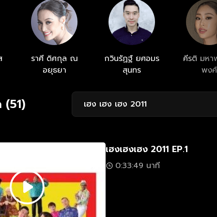
ส
ราศี ดิศกุล ณ
กวินรัฏฐ์ ยศอมร
คีรติ มหา
อยุธยา
สุนทร
พงศ์
 (51)
เฮง เฮง เฮง 2011
เฮงเฮงเฮง 2011 EP.1
0:33:49 นาที