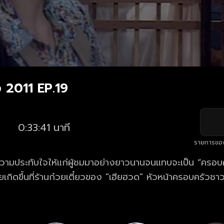
 2011 EP.19
0:33:41 นาที
รายการขอ
ความประทับใจให้แก่ผู้ชมมาอย่างยาวนานจนแทบจะเป็น “ครอบคร
ยเกิดขึ้นที่ร้านก๋วยเตี๋ยวของ "เฮียฮวด" หัวหน้าครอบครัวช
เริ่มเปลี่ยนไป และลูกหลานเริ่มเติบโตจนสร้างเรื่องน่าปวดหัวแ
อมั่นหรือยอมเปิดใจโอบรับความเปลี่ยนแปลง