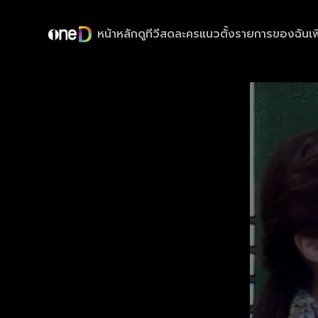
หน้าหลัก
ดูทีวีสด
ละครแนวตั้ง
รายการของฉัน
เพ