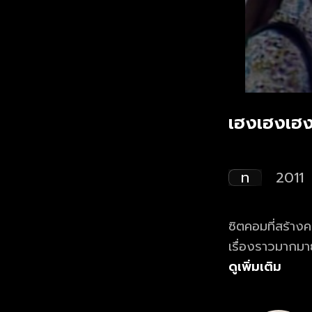
เฮงเฮงเฮง
ท
2011
ซิตคอมที่สร้าง
เรื่องราวมากมา
แต่เมื่อยุคสมัย
ดูเพิ่มเติม
ยังคงยึดมั่นถื