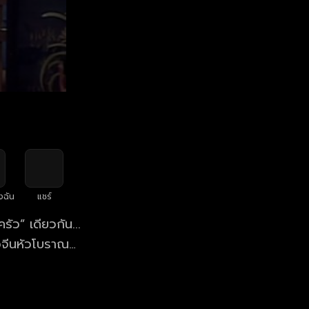
งฉัน
แชร์
ัว” เดียวกัน...
าวจีนหัวโบราณ
ทบทุกวัน เขาจะ