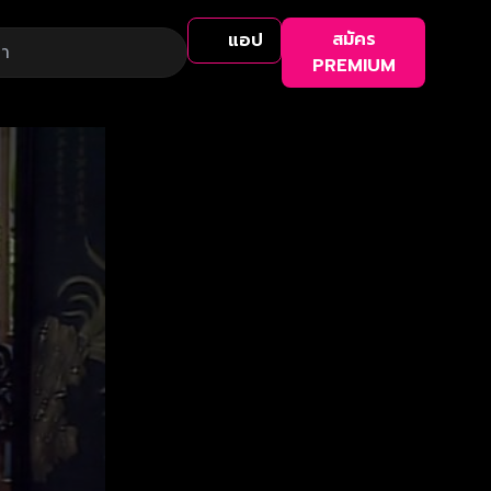
สมัคร
แอป
PREMIUM