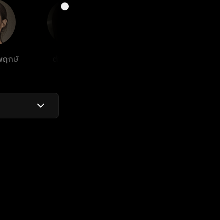
พฤกษ์
ต่าย อรทัย
ปิยะมาศ โมนยะกุล
กล้ว