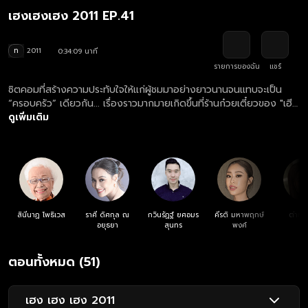
เฮงเฮงเฮง 2011 EP.41
ท
2011
0:34:09 นาที
รายการของฉัน
แชร์
ซิตคอมที่สร้างความประทับใจให้แก่ผู้ชมมาอย่างยาวนานจนแทบจะเป็น
“ครอบครัว” เดียวกัน... เรื่องราวมากมายเกิดขึ้นที่ร้านก๋วยเตี๋ยวของ "เฮีย
ฮวด" หัวหน้าครอบครัวชาวจีนหัวโบราณ แต่เมื่อยุคสมัยเริ่มเปลี่ยนไป และ
ดูเพิ่มเติม
ลูกหลานเริ่มเติบโตจนสร้างเรื่องน่าปวดหัวแทบทุกวัน เขาจะยังคงยึดมั่น
ถือมั่นหรือยอมเปิดใจโอบรับความเปลี่ยนแปลง
สินีนาฏ โพธิเวส
ราศี ดิศกุล ณ
กวินรัฏฐ์ ยศอมร
คีรติ มหาพฤกษ์
ต่าย 
อยุธยา
สุนทร
พงศ์
ตอนทั้งหมด (51)
เฮง เฮง เฮง 2011