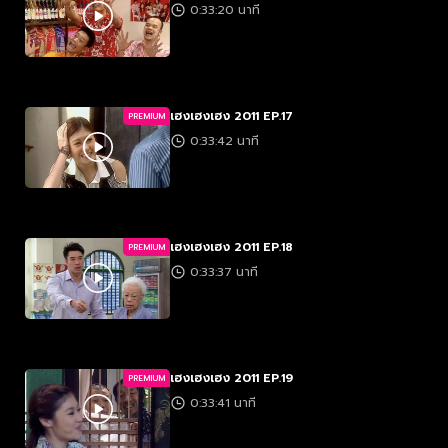
0:33:20 นาที
เฮงเฮงเฮง 2011 EP.17
PREMIUM
0:33:42 นาที
เฮงเฮงเฮง 2011 EP.18
PREMIUM
0:33:37 นาที
เฮงเฮงเฮง 2011 EP.19
PREMIUM
0:33:41 นาที