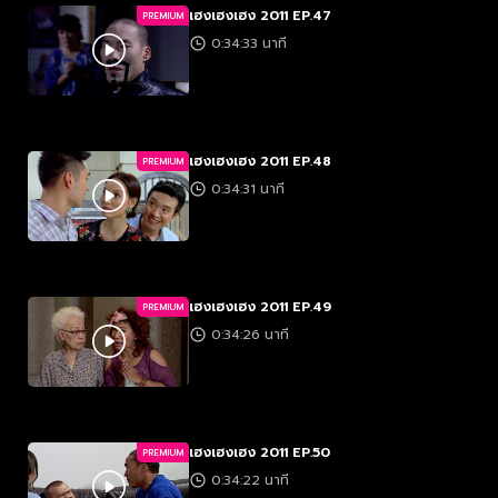
เฮงเฮงเฮง 2011 EP.47
PREMIUM
0:34:33 นาที
เฮงเฮงเฮง 2011 EP.48
PREMIUM
0:34:31 นาที
เฮงเฮงเฮง 2011 EP.49
PREMIUM
0:34:26 นาที
เฮงเฮงเฮง 2011 EP.50
PREMIUM
0:34:22 นาที