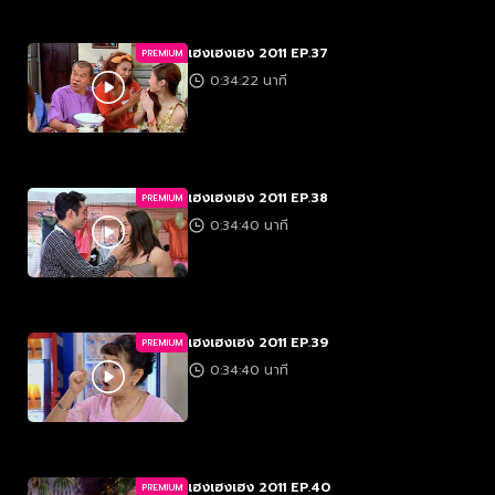
เฮงเฮงเฮง 2011 EP.37
PREMIUM
0:34:22 นาที
เฮงเฮงเฮง 2011 EP.38
PREMIUM
0:34:40 นาที
เฮงเฮงเฮง 2011 EP.39
PREMIUM
0:34:40 นาที
เฮงเฮงเฮง 2011 EP.40
PREMIUM