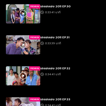
เฮงเฮงเฮง 2011 EP.30
PREMIUM
0:33:41 นาที
เฮงเฮงเฮง 2011 EP.31
PREMIUM
0:33:39 นาที
เฮงเฮงเฮง 2011 EP.32
PREMIUM
0:34:41 นาที
เฮงเฮงเฮง 2011 EP.33
PREMIUM
0:34:41 นาที