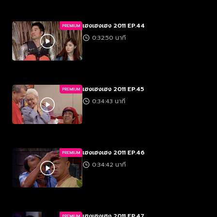
เฮงเฮงเฮง 2011 EP.44
PREMIUM
0:32:50 นาที
เฮงเฮงเฮง 2011 EP.45
PREMIUM
0:34:43 นาที
เฮงเฮงเฮง 2011 EP.46
PREMIUM
0:34:42 นาที
เฮงเฮงเฮง 2011 EP.47
PREMIUM