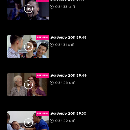
0:34:33 นาที
เฮงเฮงเฮง 2011 EP.48
PREMIUM
0:34:31 นาที
เฮงเฮงเฮง 2011 EP.49
PREMIUM
0:34:26 นาที
เฮงเฮงเฮง 2011 EP.50
PREMIUM
0:34:22 นาที