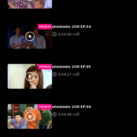
เฮงเฮงเฮง 2011 EP.34
PREMIUM
0:33:06 นาที
เฮงเฮงเฮง 2011 EP.35
PREMIUM
0:34:27 นาที
เฮงเฮงเฮง 2011 EP.36
PREMIUM
0:34:28 นาที