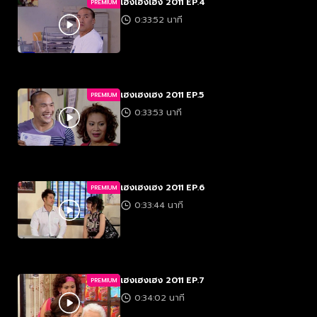
เฮงเฮงเฮง 2011 EP.4
PREMIUM
0:33:52 นาที
เฮงเฮงเฮง 2011 EP.5
PREMIUM
0:33:53 นาที
เฮงเฮงเฮง 2011 EP.6
PREMIUM
0:33:44 นาที
เฮงเฮงเฮง 2011 EP.7
PREMIUM
0:34:02 นาที