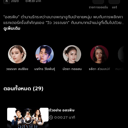
ท
2020
0:45:33 นาที
รายการของฉัน
แชร์
"อสรพิษ" ตำนานรักระหว่างนางพญางูกับเจ้าชายหนุ่ม พบกับการพลิกคา
แรกเตอร์ครั้งสำคัญของ "วิว วรรณรท" กับบทบาทเจ้าแม่งูที่เต็มไปด้วย
แรงอาฆาตแค้น... นางพญางูหลงรักเจ้าชายรูปงามและโดนคู่หมั้นของเขา
ดูเพิ่มเติม
จับสะกดวิญญาณไว้ในเทวรูป ในขณะที่ความแค้นของอสรพิษกำลังรอวัน
ปะทุ แต่กิเลสในใจมนุษย์ก็หาที่สุดมิได้ ใครจะเป็นผู้ชนะ? ต้องติดตาม!
วรรณรท สนธิไชย
นรภัทร วิไลพันธุ์
นัตยา ทองเสน
ชลิตา ส่วนเสน่ห์
กนกฉัตร
อ่
ตอนทั้งหมด (29)
ตัวอย่าง อสรพิษ
0:00:27 นาที