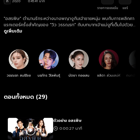
ท
2020
0:45:41 นาที
รายการของฉัน
แชร์
"อสรพิษ" ตำนานรักระหว่างนางพญางูกับเจ้าชายหนุ่ม พบกับการพลิกคา
แรกเตอร์ครั้งสำคัญของ "วิว วรรณรท" กับบทบาทเจ้าแม่งูที่เต็มไปด้วย
แรงอาฆาตแค้น... นางพญางูหลงรักเจ้าชายรูปงามและโดนคู่หมั้นของเขา
ดูเพิ่มเติม
จับสะกดวิญญาณไว้ในเทวรูป ในขณะที่ความแค้นของอสรพิษกำลังรอวัน
ปะทุ แต่กิเลสในใจมนุษย์ก็หาที่สุดมิได้ ใครจะเป็นผู้ชนะ? ต้องติดตาม!
วรรณรท สนธิไชย
นรภัทร วิไลพันธุ์
นัตยา ทองเสน
ชลิตา ส่วนเสน่ห์
กนกฉัตร
อ่
ตอนทั้งหมด (29)
ตัวอย่าง อสรพิษ
0:00:27 นาที