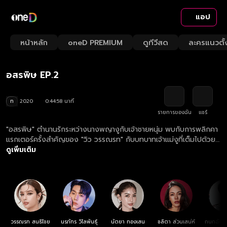
แอป
Playback
Quality
/
Mute
หน้าหลัก
oneD PREMIUM
ดูทีวีสด
ละครแนวตั้
Loaded
:
Rate
Levels
0%
Video
Player
อสรพิษ EP.2
is
loading.
ท
2020
0:44:58 นาที
รายการของฉัน
แชร์
"อสรพิษ" ตำนานรักระหว่างนางพญางูกับเจ้าชายหนุ่ม พบกับการพลิกคา
แรกเตอร์ครั้งสำคัญของ "วิว วรรณรท" กับบทบาทเจ้าแม่งูที่เต็มไปด้วย
แรงอาฆาตแค้น... นางพญางูหลงรักเจ้าชายรูปงามและโดนคู่หมั้นของเขา
ดูเพิ่มเติม
จับสะกดวิญญาณไว้ในเทวรูป ในขณะที่ความแค้นของอสรพิษกำลังรอวัน
ปะทุ แต่กิเลสในใจมนุษย์ก็หาที่สุดมิได้ ใครจะเป็นผู้ชนะ? ต้องติดตาม!
วรรณรท สนธิไชย
นรภัทร วิไลพันธุ์
นัตยา ทองเสน
ชลิตา ส่วนเสน่ห์
กนกฉัตร