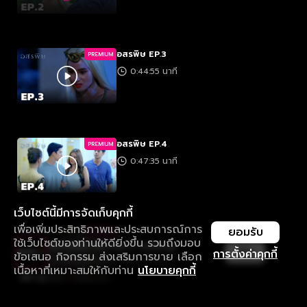
อสรพิษ EP.3
PREMIUM
0:44:55 นาที
อสรพิษ EP.4
PREMIUM
0:47:35 นาที
เว็บไซต์นี้มีการจัดเก็บคุกกี้
เพื่อเพิ่มประสิทธิภาพและประสบการณ์การ
ยอมรับ
อสรพิษ EP.5
PREMIUM
ใช้เว็บไซต์ของท่านให้ดียิ่งขึ้น รวมถึงมอบ
ใช้งานแอป ลื่นไหลกว่า ไม่มีสะดุด
เปิด
0:45:24 นาที
การตั้งค่าคุกกี้
ข้อเสนอ กิจกรรม ส่งเสริมการขาย เลือก
ดาวน์โหลดแอปเพื่อการรับชมที่ดีกว่า
เนื้อหาที่เหมาะสมให้กับท่าน
นโยบายคุกกี้