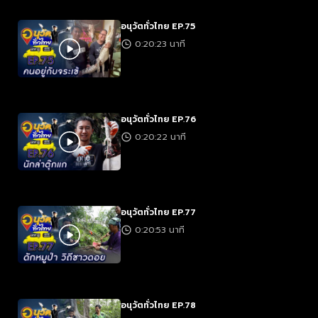
อนุวัตทั่วไทย EP.75
0:20:23 นาที
อนุวัตทั่วไทย EP.76
0:20:22 นาที
อนุวัตทั่วไทย EP.77
0:20:53 นาที
อนุวัตทั่วไทย EP.78