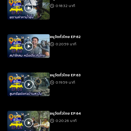
0:18:32 นาที
อนุวัตทั่วไทย EP.62
0:20:59 นาที
อนุวัตทั่วไทย EP.63
0:19:59 นาที
อนุวัตทั่วไทย EP.64
0:20:26 นาที