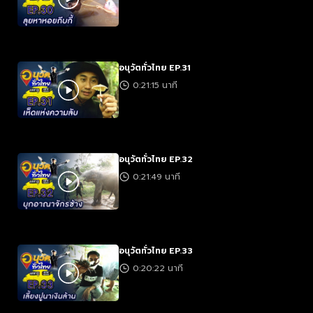
อนุวัตทั่วไทย EP.31
0:21:15 นาที
อนุวัตทั่วไทย EP.32
0:21:49 นาที
อนุวัตทั่วไทย EP.33
0:20:22 นาที