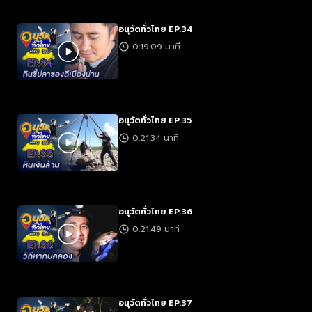
อนุวัตทั่วไทย EP.34
0:19:09 นาที
อนุวัตทั่วไทย EP.35
0:21:34 นาที
อนุวัตทั่วไทย EP.36
0:21:49 นาที
อนุวัตทั่วไทย EP.37