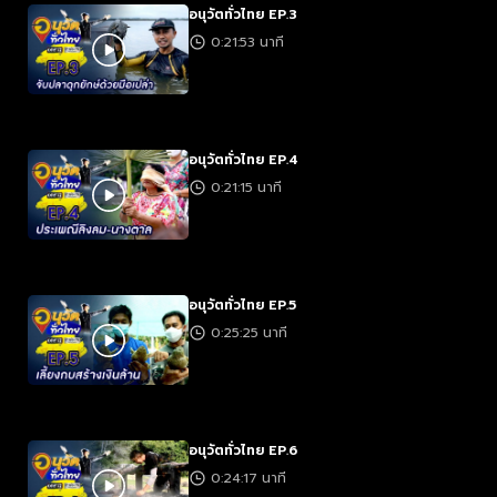
อนุวัตทั่วไทย EP.3
0:21:53 นาที
อนุวัตทั่วไทย EP.4
0:21:15 นาที
อนุวัตทั่วไทย EP.5
0:25:25 นาที
อนุวัตทั่วไทย EP.6
0:24:17 นาที