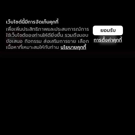
เว็บไซต์นี้มีการจัดเก็บคุกกี้
เพื่อเพิ่มประสิทธิภาพและประสบการณ์การ
ยอมรับ
ใช้เว็บไซต์ของท่านให้ดียิ่งขึ้น รวมถึงมอบ
ใช้งานแอป ลื่นไหลกว่า ไม่มีสะดุด
เปิด
การตั้งค่าคุกกี้
ข้อเสนอ กิจกรรม ส่งเสริมการขาย เลือก
ดาวน์โหลดแอปเพื่อการรับชมที่ดีกว่า
เนื้อหาที่เหมาะสมให้กับท่าน
นโยบายคุกกี้
รับประสบการณ์ที่ดีที่สุดบนแอป
ภาษาไทย
คำถามที่พบบ่อย
แจ้งปัญหาการใช้งาน
ข้อกำหนดและเงื่อนไขการใช้งาน