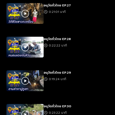
อนุวัตทั่วไทย EP.27
0:21:01 นาที
อนุวัตทั่วไทย EP.28
0:22:22 นาที
อนุวัตทั่วไทย EP.29
0:19:24 นาที
อนุวัตทั่วไทย EP.30
0:23:22 นาที