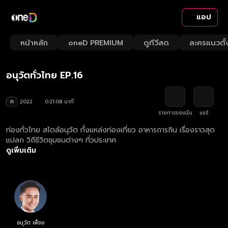
แอป
Playback
/
Mute
หน้าหลัก
oneD PREMIUM
ดูทีวีสด
ละครแนวตั้
Loaded
:
Rate
3.78%
อนุวัตทั่วไทย EP.16
ท
2022
0:21:08 นาที
รายการของฉัน
แชร์
ท่องทั่วไทย สไตล์อนุวัต ทั้งแหล่งท่องเที่ยว อาหารการกิน เรื่องราวสุด
แปลก วิถีชีวิตชุมชนต่างๆ ทั่วประเทศ
ดูเพิ่มเติม
อนุวัต เฟื่อง