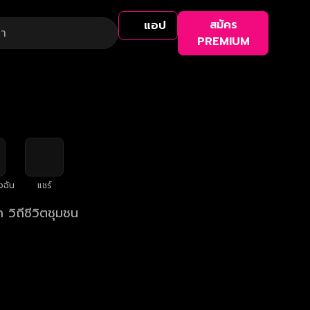
สมัคร
แอป
PREMIUM
งฉัน
แชร์
 วิถีชีวิตชุมชน