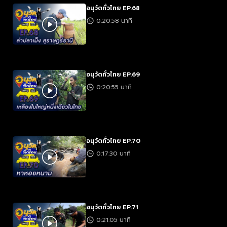
อนุวัตทั่วไทย EP.68
0:20:58 นาที
อนุวัตทั่วไทย EP.69
0:20:55 นาที
อนุวัตทั่วไทย EP.70
0:17:30 นาที
อนุวัตทั่วไทย EP.71
0:21:05 นาที