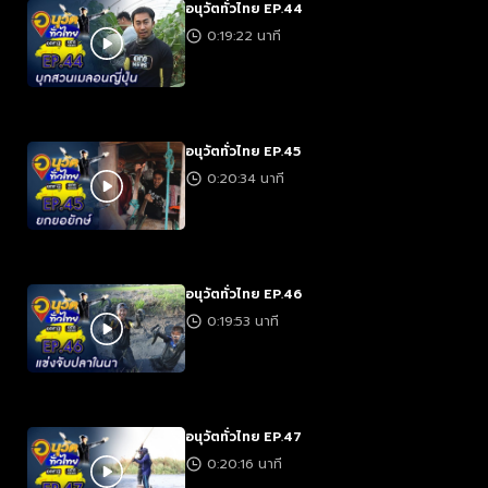
อนุวัตทั่วไทย EP.44
0:19:22 นาที
อนุวัตทั่วไทย EP.45
0:20:34 นาที
อนุวัตทั่วไทย EP.46
0:19:53 นาที
อนุวัตทั่วไทย EP.47
0:20:16 นาที