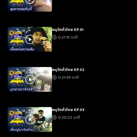
อนุวัตทั่วไทย EP.31
0:21:15 นาที
อนุวัตทั่วไทย EP.32
0:21:49 นาที
อนุวัตทั่วไทย EP.33
0:20:22 นาที