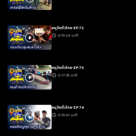
อนุวัตทั่วไทย EP.72
0:19:24 นาที
อนุวัตทั่วไทย EP.73
0:17:18 นาที
อนุวัตทั่วไทย EP.74
0:19:41 นาที