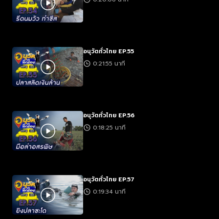
อนุวัตทั่วไทย EP.55
0:21:55 นาที
อนุวัตทั่วไทย EP.56
0:18:25 นาที
อนุวัตทั่วไทย EP.57
0:19:34 นาที