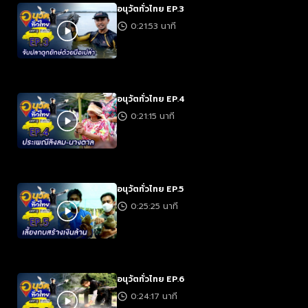
อนุวัตทั่วไทย EP.3
0:21:53 นาที
อนุวัตทั่วไทย EP.4
0:21:15 นาที
อนุวัตทั่วไทย EP.5
0:25:25 นาที
อนุวัตทั่วไทย EP.6
0:24:17 นาที