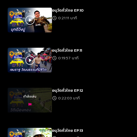
อนุวัตทั่วไทย EP.10
0:21:11 นาที
อนุวัตทั่วไทย EP.11
0:19:57 นาที
อนุวัตทั่วไทย EP.12
กำลังเล่น
0:22:03 นาที
อนุวัตทั่วไทย EP.13