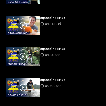
อนุวัตทั่วไทย EP.24
0:19:43 นาที
อนุวัตทั่วไทย EP.25
0:19:33 นาที
อนุวัตทั่วไทย EP.26
0:24:38 นาที