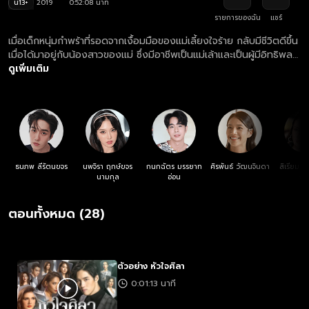
น13+
2019
0:52:08 นาที
รายการของฉัน
แชร์
เมื่อเด็กหนุ่มกำพร้าที่รอดจากเงื้อมมือของแม่เลี้ยงใจร้าย กลับมีชีวิตดีขึ้น
เมื่อได้มาอยู่กับน้องสาวของแม่ ซึ่งมีอาชีพเป็นแม่เล้าและเป็นผู้มีอิทธิพล
ในธุรกิจมืด เมื่อเติบโตขึ้นเขาจึงตั้งใจว่าจะกลับมาแก้แค้นในสิ่งที่เคย
ดูเพิ่มเติม
ทำร้ายวัยเด็กของเขา
ธนภพ ลีรัตนขจร
นพจิรา ฤกษ์ขจร
กนกฉัตร มรรยาท
ศิรพันธ์ วัฒนจินดา
สิเรียม ภ
นามกุล
อ่อน
ฤทธ
ตอนทั้งหมด (28)
ตัวอย่าง หัวใจศิลา
0:01:13 นาที