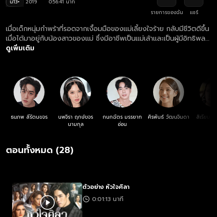
น13+
2019
0:56:41 นาที
รายการของฉัน
แชร์
เมื่อเด็กหนุ่มกำพร้าที่รอดจากเงื้อมมือของแม่เลี้ยงใจร้าย กลับมีชีวิตดีขึ้น
เมื่อได้มาอยู่กับน้องสาวของแม่ ซึ่งมีอาชีพเป็นแม่เล้าและเป็นผู้มีอิทธิพล
ในธุรกิจมืด เมื่อเติบโตขึ้นเขาจึงตั้งใจว่าจะกลับมาแก้แค้นในสิ่งที่เคย
ดูเพิ่มเติม
ทำร้ายวัยเด็กของเขา
ธนภพ ลีรัตนขจร
นพจิรา ฤกษ์ขจร
กนกฉัตร มรรยาท
ศิรพันธ์ วัฒนจินดา
สิเรียม ภ
นามกุล
อ่อน
ฤทธ
ตอนทั้งหมด (28)
ตัวอย่าง หัวใจศิลา
0:01:13 นาที