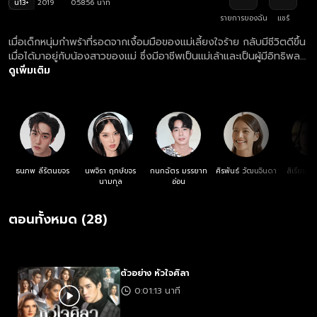
น13+
2019
0:58:56 นาที
รายการของฉัน
แชร์
เมื่อเด็กหนุ่มกำพร้าที่รอดจากเงื้อมมือของแม่เลี้ยงใจร้าย กลับมีชีวิตดีขึ้น
เมื่อได้มาอยู่กับน้องสาวของแม่ ซึ่งมีอาชีพเป็นแม่เล้าและเป็นผู้มีอิทธิพล
ในธุรกิจมืด เมื่อเติบโตขึ้นเขาจึงตั้งใจว่าจะกลับมาแก้แค้นในสิ่งที่เคย
ดูเพิ่มเติม
ทำร้ายวัยเด็กของเขา
ธนภพ ลีรัตนขจร
นพจิรา ฤกษ์ขจร
กนกฉัตร มรรยาท
ศิรพันธ์ วัฒนจินดา
สิเรียม ภ
นามกุล
อ่อน
ฤทธ
ตอนทั้งหมด (28)
ตัวอย่าง หัวใจศิลา
0:01:13 นาที