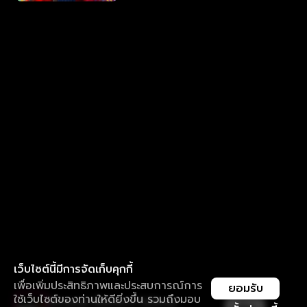
เว็บไซต์นี้มีการจัดเก็บคุกกี้
เพื่อเพิ่มประสิทธิภาพและประสบการณ์การ
ยอมรับ
ใช้เว็บไซต์ของท่านให้ดียิ่งขึ้น รวมถึงมอบ
ใช้งานแอป ลื่นไหลกว่า ไม่มีสะดุด