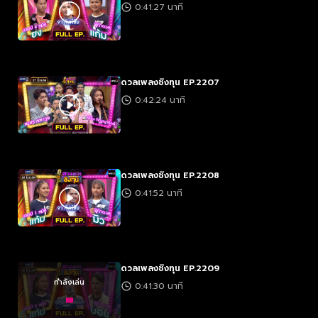
0:41:27 นาที
ดวลเพลงชิงทุน EP.2207
0:42:24 นาที
ดวลเพลงชิงทุน EP.2208
0:41:52 นาที
ดวลเพลงชิงทุน EP.2209
กำลังเล่น
0:41:30 นาที