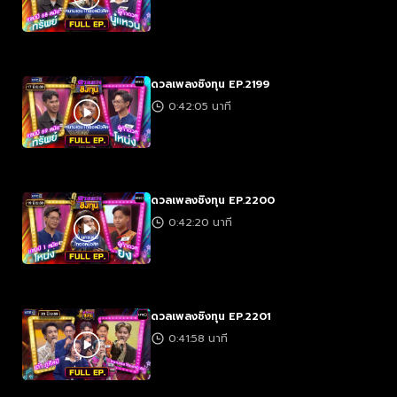
ดวลเพลงชิงทุน EP.2199
0:42:05 นาที
ดวลเพลงชิงทุน EP.2200
0:42:20 นาที
ดวลเพลงชิงทุน EP.2201
0:41:58 นาที