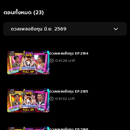
ตอนทั้งหมด (23)
ดวลเพลงชิงทุน มิ.ย. 2569
ดวลเพลงชิงทุน EP.2184
0:41:26 นาที
ดวลเพลงชิงทุน EP.2185
0:41:32 นาที
ดวลเพลงชิงทุน EP.2186