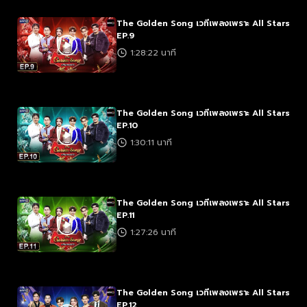
The Golden Song เวทีเพลงเพราะ All Stars
EP.9
1:28:22 นาที
The Golden Song เวทีเพลงเพราะ All Stars
EP.10
1:30:11 นาที
The Golden Song เวทีเพลงเพราะ All Stars
EP.11
1:27:26 นาที
The Golden Song เวทีเพลงเพราะ All Stars
EP.12