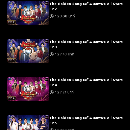
The Golden Song เวทีเพลงเพราะ All Stars
EP.2
1:28:08 นาที
The Golden Song เวทีเพลงเพราะ All Stars
EP.3
1:27:43 นาที
The Golden Song เวทีเพลงเพราะ All Stars
EP.4
1:27:21 นาที
The Golden Song เวทีเพลงเพราะ All Stars
EP.5