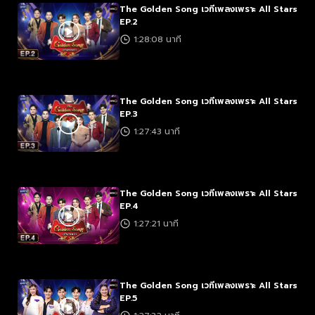
The Golden Song เวทีเพลงเพราะ All Stars
EP.2
1:28:08 นาที
The Golden Song เวทีเพลงเพราะ All Stars
EP.3
1:27:43 นาที
The Golden Song เวทีเพลงเพราะ All Stars
EP.4
1:27:21 นาที
The Golden Song เวทีเพลงเพราะ All Stars
EP.5