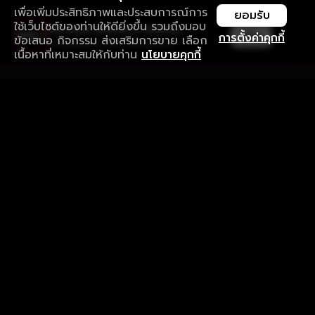
เพื่อเพิ่มประสิทธิภาพและประสบการณ์การ
ยอมรับ
ใช้เว็บไซต์ของท่านให้ดียิ่งขึ้น รวมถึงมอบ
ใช้งานแอป ลื่นไหลกว่า ไม่มีสะดุด
เปิด
การตั้งค่าคุกกี้
ข้อเสนอ กิจกรรม ส่งเสริมการขาย เลือก
ดาวน์โหลดแอปเพื่อการรับชมที่ดีกว่า
เนื้อหาที่เหมาะสมให้กับท่าน
นโยบายคุกกี้
รับประสบการณ์ที่ดีที่สุดบนแอป
ภาษาไทย
คำถามที่พบบ่อย
แจ้งปัญหาการใช้งาน
ข้อกำหนดและเงื่อนไขการใช้งาน
นโยบายความเป็นส่วนตัว