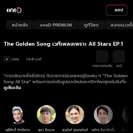
แอป
Playback
/
Mute
หน้าหลัก
oneD PREMIUM
ดูทีวีสด
ละครแนวตั้
Loaded
:
Rate
1.08%
The Golden Song เวทีเพลงเพราะ All Stars EP.1
ท
2026
1:31:47 นาที
รายการของฉัน
แชร์
"การกลับมาครั้งยิ่งใหญ่ กับรายการร้องเพลงคู่ใจแฟน ๆ "The Golden
Song All Star" พร้อมการแข่งขันรูปแบบใหม่และกติกาใหม่สุดเข้มข้นที่จะ
เพิ่มความสนุกแบบทวีคูณ คอนเฟิร์มเซอร์ไพรส์ทุกตอน ติดตาม "The
ดูเพิ่มเติม
Golden Song All Star" ตอนล่าสุด ทุกวันอาทิตย์ เวลา 20:00 น."
สุธีศักดิ์ ภักดีเทวา
สุดา ชื่นบาน
สุวนันท์ ปุณณกันต์
นภัทร อินทร์ใจเอื้อ
โชคชัย 