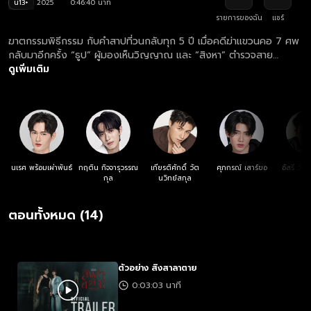
น13+
2025
0:46:40 นาที
รายการของฉัน
แชร์
ฆาตกรรมพิธีกรรม กับคำสาปที่วนกลับทุก 5 ปี เมื่อคดีฆ่าแขวนคอ 7 ศพ
กลับมาอีกครั้ง “ธูป” ผู้มองเห็นวิญญาณ และ “สิงหา” ตำรวจสาย
วิทยาศาสตร์ ต้องร่วมมือกัน ก่อนศรัทธาจะกลายเป็นอาวุธสังหารที่น่า
ดูเพิ่มเติม
กลัวที่สุด
นเรศ พร้อมเผ่าพันธ์
กฤติน กิจจารุวรรณ
เกียรติศักดิ์ วัต
ศุภกรณ์ เสาร์ขอ
อัสรี วั
กุล
นวิทย์สกุล
ตอนทั้งหมด (14)
ตัวอย่าง สิงสาลาตาย
0:03:03 นาที