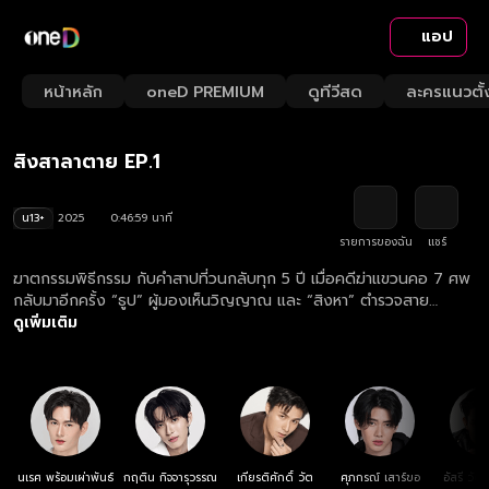
แอป
Playback
/
Mute
หน้าหลัก
oneD PREMIUM
ดูทีวีสด
ละครแนวตั้
Loaded
:
Rate
2.11%
สิงสาลาตาย EP.1
น13+
2025
0:46:59 นาที
รายการของฉัน
แชร์
ฆาตกรรมพิธีกรรม กับคำสาปที่วนกลับทุก 5 ปี เมื่อคดีฆ่าแขวนคอ 7 ศพ
กลับมาอีกครั้ง “ธูป” ผู้มองเห็นวิญญาณ และ “สิงหา” ตำรวจสาย
วิทยาศาสตร์ ต้องร่วมมือกัน ก่อนศรัทธาจะกลายเป็นอาวุธสังหารที่น่า
ดูเพิ่มเติม
กลัวที่สุด
นเรศ พร้อมเผ่าพันธ์
กฤติน กิจจารุวรรณ
เกียรติศักดิ์ วัต
ศุภกรณ์ เสาร์ขอ
อัสรี วั