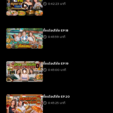
0:42:23 นาที
กี้ซดโอปโซ้ย EP.18
0:45:59 นาที
กี้ซดโอปโซ้ย EP.19
0:45:00 นาที
กี้ซดโอปโซ้ย EP.20
0:45:25 นาที