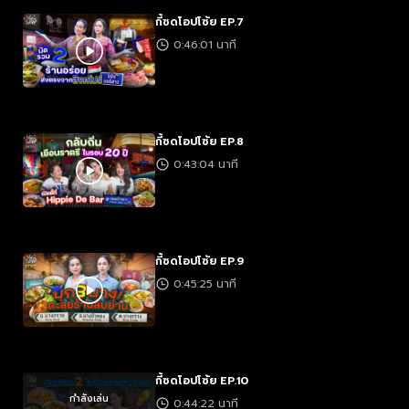
กี้ซดโอปโซ้ย EP.7
0:46:01 นาที
กี้ซดโอปโซ้ย EP.8
0:43:04 นาที
กี้ซดโอปโซ้ย EP.9
0:45:25 นาที
กี้ซดโอปโซ้ย EP.10
กำลังเล่น
0:44:22 นาที