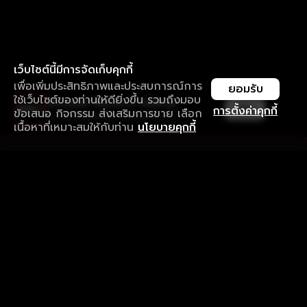
เว็บไซต์นี้มีการจัดเก็บคุกกี้
เพื่อเพิ่มประสิทธิภาพและประสบการณ์การ
ยอมรับ
ใช้เว็บไซต์ของท่านให้ดียิ่งขึ้น รวมถึงมอบ
ใช้งานแอป ลื่นไหลกว่า ไม่มีสะดุด
เปิด
การตั้งค่าคุกกี้
ข้อเสนอ กิจกรรม ส่งเสริมการขาย เลือก
ดาวน์โหลดแอปเพื่อการรับชมที่ดีกว่า
เนื้อหาที่เหมาะสมให้กับท่าน
นโยบายคุกกี้
รับประสบการณ์ที่ดีที่สุดบนแอป
ภาษาไทย
คำถามที่พบบ่อย
แจ้งปัญหาการใช้งาน