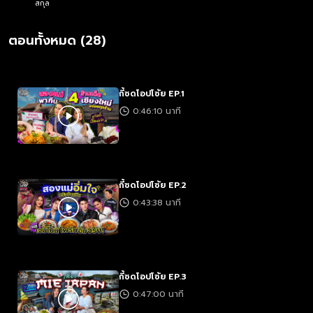
สกุล
ตอนทั้งหมด (28)
กี้ซดโอปโซ้ย EP.1
0:46:10 นาที
กี้ซดโอปโซ้ย EP.2
0:43:38 นาที
กี้ซดโอปโซ้ย EP.3
0:47:00 นาที