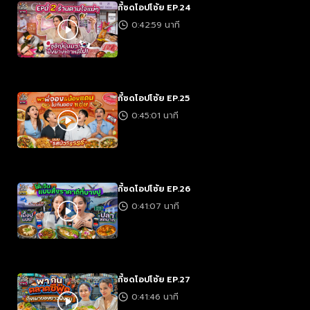
กี้ซดโอปโซ้ย EP.24
0:42:59 นาที
กี้ซดโอปโซ้ย EP.25
0:45:01 นาที
กี้ซดโอปโซ้ย EP.26
0:41:07 นาที
กี้ซดโอปโซ้ย EP.27
0:41:46 นาที