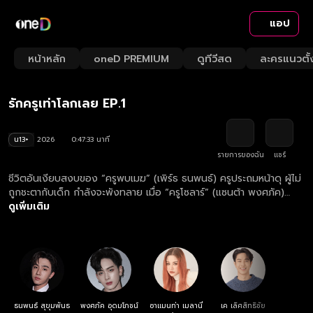
แอป
Playback
/
Mute
หน้าหลัก
oneD PREMIUM
ดูทีวีสด
ละครแนวตั้
Loaded
:
Rate
2.09%
รักครูเท่าโลกเลย EP.1
น13+
2026
0:47:33 นาที
รายการของฉัน
แชร์
ชีวิตอันเงียบสงบของ “ครูพบเมฆ” (เพิร์ธ ธนพนธ์) ครูประถมหน้าดุ ผู้ไม่
ถูกชะตากับเด็ก กำลังจะพังทลาย เมื่อ “ครูโซลาร์” (แซนต้า พงศภัค)
แฟนหนุ่มผู้สดใส ประสบอุบัติเหตุจนสมองรีเซ็ต กลับไปเป็นเด็กเจ็ดขวบใน
ดูเพิ่มเติม
ร่างผู้ใหญ่แบบวันเว้นวัน! สถานการณ์ยิ่งชวนปั่นป่วน เมื่อ “ครูจี้” (เค เลิศ
สิทธิชัย) ครูประถมคนใหม่ เพื่อนเก่าในวัยเด็กของพบเมฆ ปรากฏตัวขึ้นใน
ฐานะครูไฟแรงครบเครื่อง มาคอยเปรียบเทียบให้ชีวิตครูพบเมฆดูแย่ จน
“ครูสดชื่น” (แซมมี่ ซาแมนท่า) รักษาการผู้อำนวยการโรงเรียน อดเป็น
ห่วงไม่ได้ว่า ทั้งชีวิตครูและความรักของครูพบเมฆจะยังไปรอดหรือไม่
ความรักครั้งนี้จะพังไม่เป็นท่า หรือจะกลายเป็นบทเรียนที่แสนอบอุ่นที่สุดใน
ชีวิตของครูคนหนึ่งกัน! มาเอาใจช่วยพวกเขาไปด้วยกัน
ธนพนธ์ สุขุมพันธ
พงศภัค อุดมโภชน์
ซาแมนท่า เมลานี่
เค เลิศสิทธิชัย