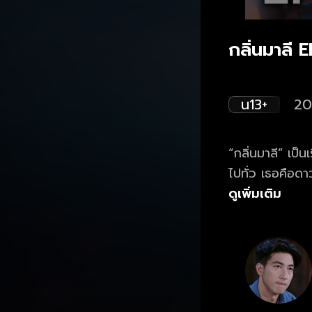
กลิ่นมาลี 
น13+
20
“กลิ่นมาลี” เป็
ไปทั่ว เธอคือ
ทั้ง หลวงอินทร
ดูเพิ่มเติม
ศัตรูเพียงใด แ