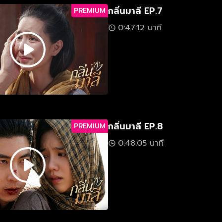
กลิ่นมาลี EP.7
PREMIUM
0:47:12 นาที
กลิ่นมาลี EP.8
PREMIUM
0:48:05 นาที