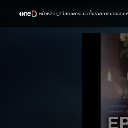
หน้าหลัก
ดูทีวีสด
ละครแนวตั้ง
รายการของฉัน
เพ