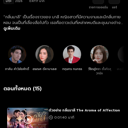
น13+
2026
0:47:17 นาที
รายการของฉัน
แชร์
“กลิ่นมาลี” เป็นเรื่องราวของ มาลี หญิงสาวที่มีความงามและมีกลิ่นกาย
หอม จนเป็นที่เลื่องลือไปทั่ว เธอคือดาวเด่นที่เหล่าคหบดีและขุนนางต่าง
หมายปองและอยากครอบครองตัวเธอ รวมทั้ง หลวงอินทราบดี นักรบผู้
ดูเพิ่มเติม
ปกป้องแผ่นดิน แม้ว่าหลวงอินทราบดีจะแข็งกร้าวต่ออำนาจของศัตรู
เพียงใด แต่กลับต้องมาสยบให้กับกลิ่นหอมอันเย้ายวนของมาลี
ภาคิน คำวิลัยศักดิ์
อรเณศ ดีคาบาเลส
กฤษกร กนกธร
วีริณฐ์ศรา ตั้งกิจสุ
เคลลี่ ธ
วานิช
ตอนทั้งหมด (15)
ตัวอย่าง กลิ่นมาลี The Aroma of Affection
0:01:40 นาที