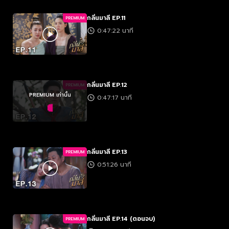
กลิ่นมาลี EP.11
PREMIUM
0:47:22 นาที
กลิ่นมาลี EP.12
PREMIUM
PREMIUM เท่านั้น
0:47:17 นาที
กลิ่นมาลี EP.13
PREMIUM
0:51:26 นาที
กลิ่นมาลี EP.14 (ตอนจบ)
PREMIUM