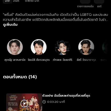
น13+
2025
0:45:50 นาที
รายการของฉัน
แชร์
"พริ้นซ์" ศิลปินตัวแม่แห่งวงการบันเทิง เปิดตัวว่าเป็น LGBTQ และประสบ
ความสำเร็จในอาชีพ แต่ชีวิตกลับพลิกผันเมื่อเธอตื่นขึ้นในอดีตชาติ ในร่าง
ของ "ขุนวรเดช" ชายหนุ่มที่ต้องปกปิดตัวตนเพราะรักเพศเดียวกันเป็น
ดูเพิ่มเติม
เรื่องต้องห้ามในยุคนั้น พริ้นซ์ต้องเผชิญกับความขัดแย้งในราชสำนัก
การเมืองที่เต็มไปด้วยการหักหลัง และภารกิจตามหาความจริงเกี่ยวกับตัว
ตนของวรเดชและคนรักลับ
ศุภณัฐ เลาหะพานิช
โอบนิธิ ลีลาเวชบุตร
ภัทรพล วัลลภศิริ
อัสรี วัฒนายากุล
ธนกร เต
ตอนทั้งหมด (14)
ตัวอย่าง ฉันนี่แหละท่านขุนที่สวยที่สุด
0:03:20 นาที