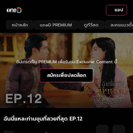
แอป
หน้าหลัก
oneD PREMIUM
ดูทีวีสด
ละครแนวตั้
อัปเกรดเป็น PREMIUM เพื่อรับชม Exclusive Content นี้
สมัครเพื่อปลดล็อก
ฉันนี่แหละท่านขุนที่สวยที่สุด EP.12