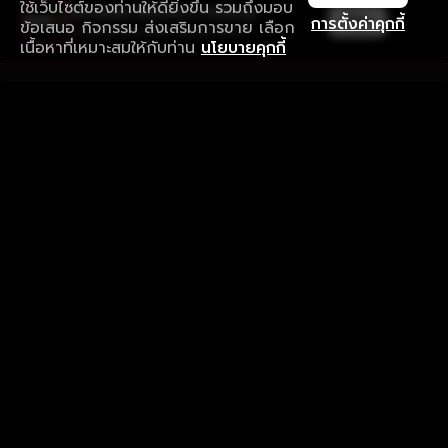
ใช้เว็บไซต์ของท่านให้ดียิ่งขึ้น รวมถึงมอบ
ใช้งานแอป ลื่นไหลกว่า ไม่มีสะดุด
เปิด
การตั้งค่าคุกกี้
ข้อเสนอ กิจกรรม ส่งเสริมการขาย เลือก
ดาวน์โหลดแอปเพื่อการรับชมที่ดีกว่า
เนื้อหาที่เหมาะสมให้กับท่าน
นโยบายคุกกี้
รับประสบการณ์ที่ดีที่สุดบนแอป
ภาษาไทย
คำถามที่พบบ่อย
แจ้งปัญหาการใช้งาน
ข้อกำหนดและเงื่อนไขการใช้งาน
นโยบายความเป็นส่วนตัว
ติดตามเรา