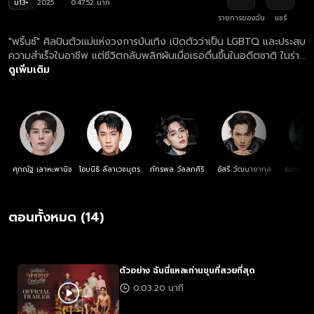
น13+
2025
0:47:52 นาที
รายการของฉัน
แชร์
"พริ้นซ์" ศิลปินตัวแม่แห่งวงการบันเทิง เปิดตัวว่าเป็น LGBTQ และประสบ
ความสำเร็จในอาชีพ แต่ชีวิตกลับพลิกผันเมื่อเธอตื่นขึ้นในอดีตชาติ ในร่าง
ของ "ขุนวรเดช" ชายหนุ่มที่ต้องปกปิดตัวตนเพราะรักเพศเดียวกันเป็น
ดูเพิ่มเติม
เรื่องต้องห้ามในยุคนั้น พริ้นซ์ต้องเผชิญกับความขัดแย้งในราชสำนัก
การเมืองที่เต็มไปด้วยการหักหลัง และภารกิจตามหาความจริงเกี่ยวกับตัว
ตนของวรเดชและคนรักลับ
ศุภณัฐ เลาหะพานิช
โอบนิธิ ลีลาเวชบุตร
ภัทรพล วัลลภศิริ
อัสรี วัฒนายากุล
ธนกร เต
ตอนทั้งหมด (14)
ตัวอย่าง ฉันนี่แหละท่านขุนที่สวยที่สุด
0:03:20 นาที