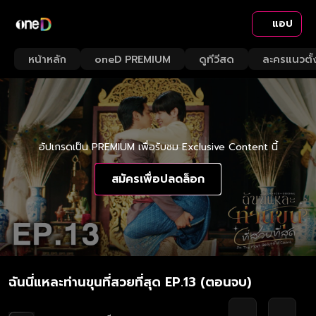
แอป
หน้าหลัก
oneD PREMIUM
ดูทีวีสด
ละครแนวตั้
อัปเกรดเป็น PREMIUM เพื่อรับชม Exclusive Content นี้
สมัครเพื่อปลดล็อก
ฉันนี่แหละท่านขุนที่สวยที่สุด EP.13 (ตอนจบ)