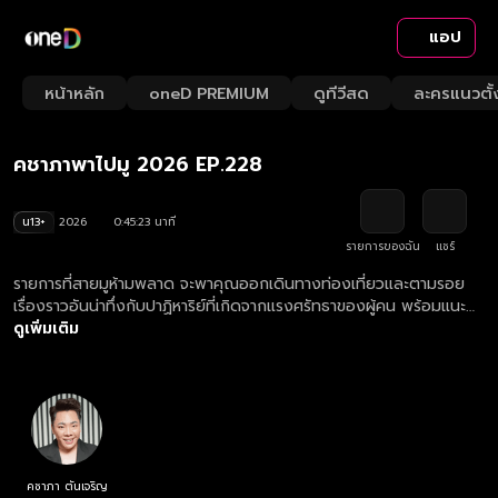
แอป
Playback
/
Mute
หน้าหลัก
oneD PREMIUM
ดูทีวีสด
ละครแนวตั้
Loaded
:
Rate
1.53%
คชาภาพาไปมู 2026 EP.228
น13+
2026
0:45:23 นาที
รายการของฉัน
แชร์
รายการที่สายมูห้ามพลาด จะพาคุณออกเดินทางท่องเที่ยวและตามรอย
เรื่องราวอันน่าทึ่งกับปาฏิหาริย์ที่เกิดจากแรงศรัทธาของผู้คน พร้อมแนะนำ
ทริคการมูที่ถูกต้อง ให้ปังไปด้วยกัน พร้อมกับ มดดำ คชาภา ดูย้อนหลัง
ดูเพิ่มเติม
รายการ คชาภาพาไปมู ตอนใหม่ล่าสุด ทุกวันเสาร์ เวลา 20.00 น.
คชาภา ตันเจริญ