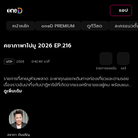
แอป
Playback
/
Mute
หน้าหลัก
oneD PREMIUM
ดูทีวีสด
ละครแนวตั้
Loaded
:
Rate
2.32%
คชาภาพาไปมู 2026 EP.216
น13+
2026
0:42:40 นาที
รายการของฉัน
แชร์
รายการที่สายมูห้ามพลาด จะพาคุณออกเดินทางท่องเที่ยวและตามรอย
เรื่องราวอันน่าทึ่งกับปาฏิหาริย์ที่เกิดจากแรงศรัทธาของผู้คน พร้อมแนะนำ
ทริคการมูที่ถูกต้อง ให้ปังไปด้วยกัน พร้อมกับ มดดำ คชาภา ดูย้อนหลัง
ดูเพิ่มเติม
รายการ คชาภาพาไปมู ตอนใหม่ล่าสุด ทุกวันเสาร์ เวลา 20.00 น.
คชาภา ตันเจริญ