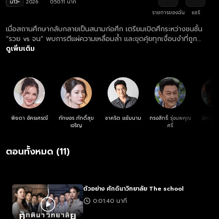
น13+
2026
0:50:11 นาที
รายการของฉัน
แชร์
เมื่อสถานศึกษากลับกลายเป็นสนามก่อศึก เตรียมเปิดศึกระหว่างชนชั้น
“รวย vs จน” พบการตีแผ่ความเหลื่อมล้ำ และขุดคุ้ยทุกเงื่อนงำที่ถูก
ซุกซ่อน นำแสดงโดยทีมนักแสดงโดย แอฟ ทักษอร, อ้อม พิยดา,
ดูเพิ่มเติม
ชาคริต แย้มนาม, กบ ทรงสิทธิ์, นิว อัครวินท์, เฟิร์น นพจิรา ร่วมด้วยเจน
ใหม่มากความสามารถ ไดมอนด์ ณรกร, เซียงเซียง พรสรวง, ตะวัน พัน
วา, ปาว ปวรดา, แฟร์รี่ กิรณา, บูม สหรัฐ, ทีม สุธีมนต์, ธรรศ ตันหยง
มาศ
พิยดา อัครเศรณี
ทักษอร ภักดิ์สุข
ชาคริต แย้มนาม
ทรงสิทธิ์ รุ่งนพคุณ
อัครวินท
เจริญ
ศรี
พัฒ
ตอนทั้งหมด (11)
ตัวอย่าง ศักดินาวิทยาลัย The school
0:01:40 นาที