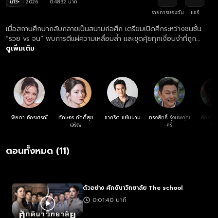
น13+
2026
0:48:32 นาที
รายการของฉัน
แชร์
เมื่อสถานศึกษากลับกลายเป็นสนามก่อศึก เตรียมเปิดศึกระหว่างชนชั้น
“รวย vs จน” พบการตีแผ่ความเหลื่อมล้ำ และขุดคุ้ยทุกเงื่อนงำที่ถูก
ซุกซ่อน นำแสดงโดยทีมนักแสดงโดย แอฟ ทักษอร, อ้อม พิยดา,
ดูเพิ่มเติม
ชาคริต แย้มนาม, กบ ทรงสิทธิ์, นิว อัครวินท์, เฟิร์น นพจิรา ร่วมด้วยเจน
ใหม่มากความสามารถ ไดมอนด์ ณรกร, เซียงเซียง พรสรวง, ตะวัน พัน
วา, ปาว ปวรดา, แฟร์รี่ กิรณา, บูม สหรัฐ, ทีม สุธีมนต์, ธรรศ ตันหยง
มาศ
พิยดา อัครเศรณี
ทักษอร ภักดิ์สุข
ชาคริต แย้มนาม
ทรงสิทธิ์ รุ่งนพคุณ
อัครวินท
เจริญ
ศรี
พัฒ
ตอนทั้งหมด (11)
ตัวอย่าง ศักดินาวิทยาลัย The school
0:01:40 นาที