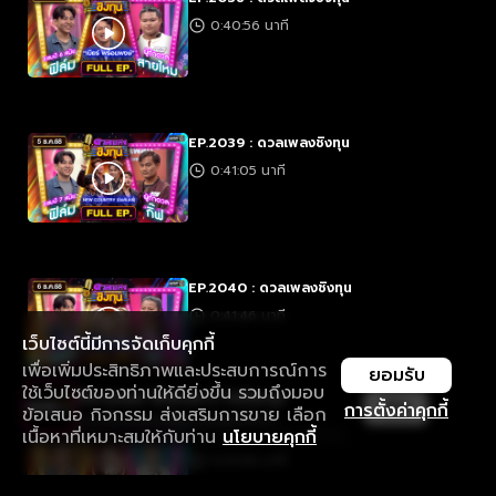
0:40:56 นาที
EP.2039 : ดวลเพลงชิงทุน
0:41:05 นาที
EP.2040 : ดวลเพลงชิงทุน
0:41:46 นาที
เว็บไซต์นี้มีการจัดเก็บคุกกี้
เพื่อเพิ่มประสิทธิภาพและประสบการณ์การ
ยอมรับ
ใช้เว็บไซต์ของท่านให้ดียิ่งขึ้น รวมถึงมอบ
ใช้งานแอป ลื่นไหลกว่า ไม่มีสะดุด
เปิด
การตั้งค่าคุกกี้
ข้อเสนอ กิจกรรม ส่งเสริมการขาย เลือก
ดาวน์โหลดแอปเพื่อการรับชมที่ดีกว่า
EP.2041 : ดวลเพลงชิงทุน
เนื้อหาที่เหมาะสมให้กับท่าน
นโยบายคุกกี้
0:41:06 นาที