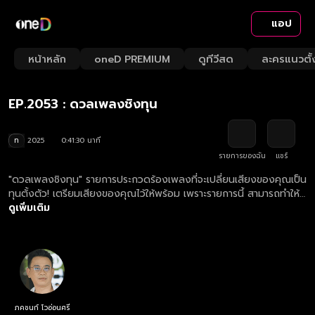
แอป
Playback
/
Mute
หน้าหลัก
oneD PREMIUM
ดูทีวีสด
ละครแนวตั้
Loaded
:
Rate
2.39%
EP.2053 : ดวลเพลงชิงทุน
ท
2025
0:41:30 นาที
รายการของฉัน
แชร์
"ดวลเพลงชิงทุน" รายการประกวดร้องเพลงที่จะเปลี่ยนเสียงของคุณเป็น
ทุนตั้งตัว! เตรียมเสียงของคุณไว้ให้พร้อม เพราะรายการนี้ สามารถทำให้
เสียงของคุณต่อยอดอนาคตคุณได้! ดูย้อนหลังรายการ ดวลเพลงชิงทุน
ดูเพิ่มเติม
ตอนใหม่ล่าสุด ทุกวันจันทร์ - เสาร์ เวลา 19.45 น.
ภคชนก์ โวอ่อนศรี