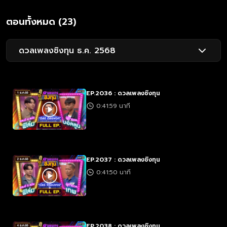
ตอนทั้งหมด (23)
ดวลเพลงชิงทุน ธ.ค. 2568
EP.2036 : ดวลเพลงชิงทุน
0:41:59 นาที
EP.2037 : ดวลเพลงชิงทุน
0:41:50 นาที
EP.2038 : ดวลเพลงชิงทุน