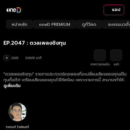
แอป
Playback
/
Mute
หน้าหลัก
oneD PREMIUM
ดูทีวีสด
ละครแนวตั้
Loaded
:
Rate
2.43%
EP.2047 : ดวลเพลงชิงทุน
ท
2025
0:40:51 นาที
รายการของฉัน
แชร์
"ดวลเพลงชิงทุน" รายการประกวดร้องเพลงที่จะเปลี่ยนเสียงของคุณเป็น
ทุนตั้งตัว! เตรียมเสียงของคุณไว้ให้พร้อม เพราะรายการนี้ สามารถทำให้
เสียงของคุณต่อยอดอนาคตคุณได้! ดูย้อนหลังรายการ ดวลเพลงชิงทุน
ดูเพิ่มเติม
ตอนใหม่ล่าสุด ทุกวันจันทร์ - เสาร์ เวลา 19.45 น.
ภคชนก์ โวอ่อนศรี