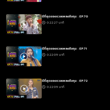
ดีที่สุดของดวลเพลงชิงทุน : EP.70
0:22:27 นาที
ดีที่สุดของดวลเพลงชิงทุน : EP.71
0:22:09 นาที
ดีที่สุดของดวลเพลงชิงทุน : EP.72
0:22:09 นาที