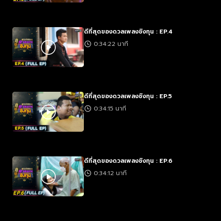
ดีที่สุดของดวลเพลงชิงทุน : EP.4
0:34:22 นาที
ดีที่สุดของดวลเพลงชิงทุน : EP.5
0:34:15 นาที
ดีที่สุดของดวลเพลงชิงทุน : EP.6
0:34:12 นาที