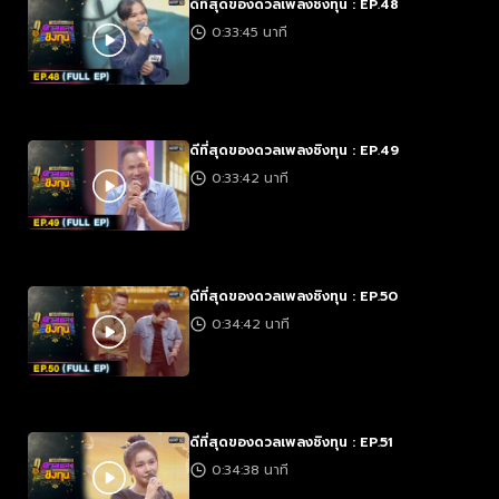
ดีที่สุดของดวลเพลงชิงทุน : EP.48
0:33:45 นาที
ดีที่สุดของดวลเพลงชิงทุน : EP.49
0:33:42 นาที
ดีที่สุดของดวลเพลงชิงทุน : EP.50
0:34:42 นาที
ดีที่สุดของดวลเพลงชิงทุน : EP.51
0:34:38 นาที