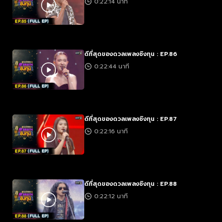
0:22:14 นาที
ดีที่สุดของดวลเพลงชิงทุน : EP.86
0:22:44 นาที
ดีที่สุดของดวลเพลงชิงทุน : EP.87
0:22:16 นาที
ดีที่สุดของดวลเพลงชิงทุน : EP.88
0:22:12 นาที