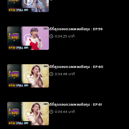
ดีที่สุดของดวลเพลงชิงทุน : EP.59
0:34:25 นาที
ดีที่สุดของดวลเพลงชิงทุน : EP.60
0:34:48 นาที
ดีที่สุดของดวลเพลงชิงทุน : EP.61
0:34:44 นาที