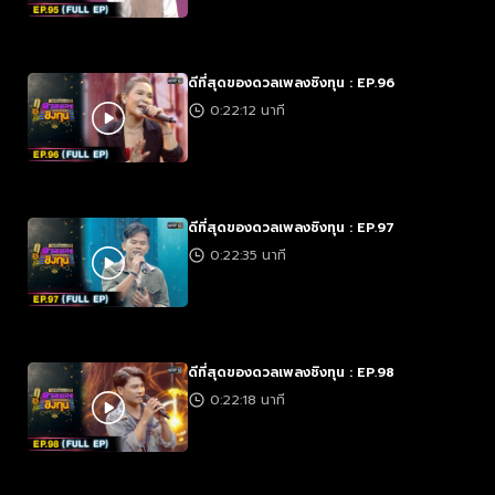
ดีที่สุดของดวลเพลงชิงทุน : EP.96
0:22:12 นาที
ดีที่สุดของดวลเพลงชิงทุน : EP.97
0:22:35 นาที
ดีที่สุดของดวลเพลงชิงทุน : EP.98
0:22:18 นาที