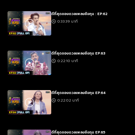
ดีที่สุดของดวลเพลงชิงทุน : EP.62
0:33:39 นาที
ดีที่สุดของดวลเพลงชิงทุน EP.63
0:22:10 นาที
ดีที่สุดของดวลเพลงชิงทุน EP.64
0:22:02 นาที
ดีที่สุดของดวลเพลงชิงทุน EP.65