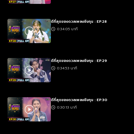
ดีที่สุดของดวลเพลงชิงทุน : EP.28
0:34:05 นาที
ดีที่สุดของดวลเพลงชิงทุน : EP.29
0:34:53 นาที
ดีที่สุดของดวลเพลงชิงทุน : EP.30
0:30:13 นาที