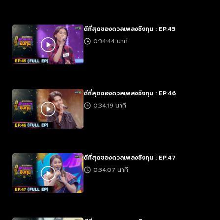
ดีที่สุดของดวลเพลงชิงทุน : EP.45
0:34:44 นาที
ดีที่สุดของดวลเพลงชิงทุน : EP.46
0:34:19 นาที
ดีที่สุดของดวลเพลงชิงทุน : EP.47
0:34:07 นาที