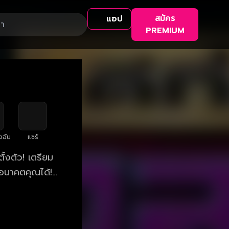
สมัคร
แอป
PREMIUM
งฉัน
แชร์
้งตัว! เตรียม
อนาคตคุณได้!
บดี เวลา 10.00