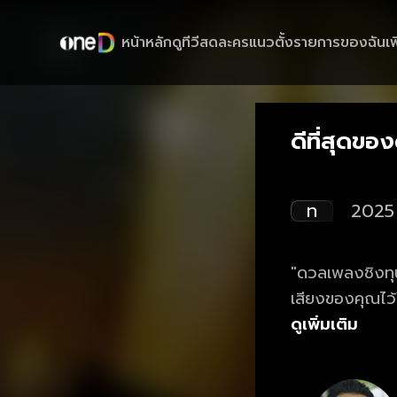
หน้าหลัก
ดูทีวีสด
ละครแนวตั้ง
รายการของฉัน
เพ
ดีที่สุดขอ
ท
2025
"ดวลเพลงชิงทุน
เสียงของคุณไว
ดูย้อนหลังรายก
ดูเพิ่มเติม
น.