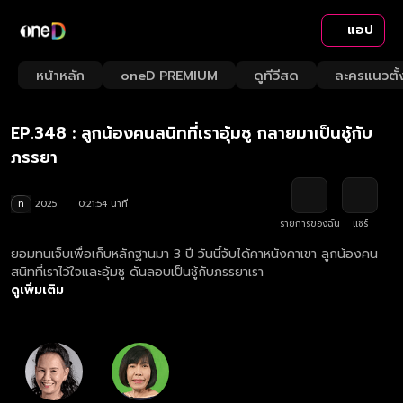
แอป
Playback
/
Mute
หน้าหลัก
oneD PREMIUM
ดูทีวีสด
ละครแนวตั้
Loaded
:
Rate
3.17%
EP.348 : ลูกน้องคนสนิทที่เราอุ้มชู กลายมาเป็นชู้กับ
ภรรยา
ท
2025
0:21:54 นาที
รายการของฉัน
แชร์
ยอมทนเจ็บเพื่อเก็บหลักฐานมา 3 ปี วันนี้จับได้คาหนังคาเขา ลูกน้องคน
สนิทที่เราไว้ใจและอุ้มชู ดันลอบเป็นชู้กับภรรยาเรา
ดูเพิ่มเติม