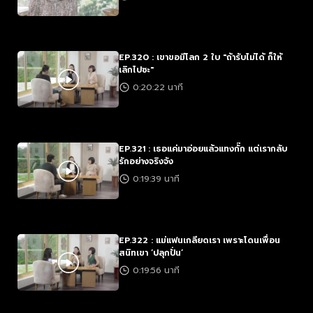
EP.320 : เขาขอมีโลก 2 ใบ "ถ้ารับไม่ได้ ก็ให้
เลิกไปซะ"
0:20:22 นาที
EP.321 : เธอแค่มาอ่อยแล้วแทงกั๊ก แต่เรากลับ
รักอย่างจริงจัง
0:19:39 นาที
EP.322 : แม่แฟนเกลียดเรา เพราะโดนเพื่อน
สนิทเขา ‘ปลุกปั่น’
0:19:56 นาที