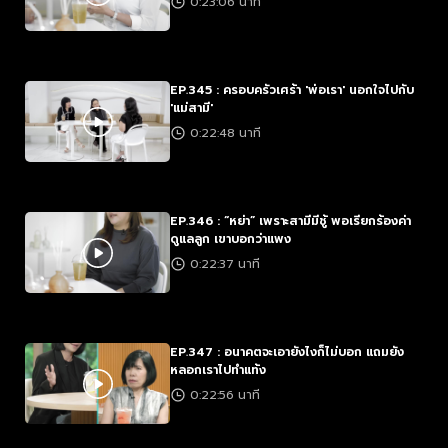
0:23:06 นาที
EP.345 : ครอบครัวเศร้า 'พ่อเรา' นอกใจไปกับ
'แม่สามี'
0:22:48 นาที
EP.346 : “หย่า” เพราะสามีมีชู้ พอเรียกร้องค่า
ดูแลลูก เขาบอกว่าแพง
0:22:37 นาที
EP.347 : อนาคตจะเอายังไงก็ไม่บอก แถมยัง
หลอกเราไปทำแท้ง
0:22:56 นาที