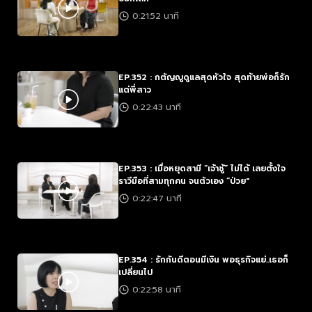
0:21:52 นาที
EP.352 : กตัญญูดูแลสุดหัวใจ สุดท้ายพ่อก็รัก
แต่พี่สาว
0:22:43 นาที
EP.353 : เมื่อหยุดสามี “เจ้าชู้” ไม่ได้ เลยตั้งใจ
ราวีมือที่สามทุกคน จนตัวเอง “ป่วย"
0:22:47 นาที
EP.354 : รักกันดีตอนมีเงิน พอธุรกิจแย่..เธอก็
เปลี่ยนไป
0:22:58 นาที