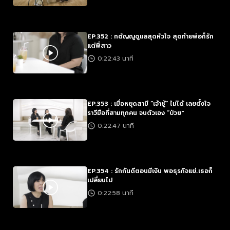
EP.352 : กตัญญูดูแลสุดหัวใจ สุดท้ายพ่อก็รัก
แต่พี่สาว
0:22:43 นาที
EP.353 : เมื่อหยุดสามี “เจ้าชู้” ไม่ได้ เลยตั้งใจ
ราวีมือที่สามทุกคน จนตัวเอง “ป่วย"
0:22:47 นาที
EP.354 : รักกันดีตอนมีเงิน พอธุรกิจแย่..เธอก็
เปลี่ยนไป
0:22:58 นาที