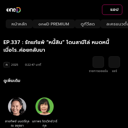
แอป
Playback
/
Mute
หน้าหลัก
oneD PREMIUM
ดูทีวีสด
ละครแนวตั้
Loaded
:
Rate
3.51%
EP.337 : รักแท้แพ้ “หนี้สิน” โดนสามีไล่ หมดหนี้
เมื่อไร..ค่อยกลับมา
ท
2025
0:22:47 นาที
รายการของฉัน
แชร์
ดูเพิ่มเติม
สายทิพย์ มนตรีกุล
นภาพร ไตรวิทย์วารี
ณ อยุธยา
กุล