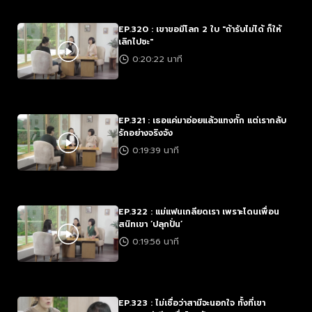
EP.320 : เขาขอมีโลก 2 ใบ "ถ้ารับไม่ได้ ก็ให้
เลิกไปซะ"
0:20:22 นาที
EP.321 : เธอแค่มาอ่อยแล้วแทงกั๊ก แต่เรากลับ
รักอย่างจริงจัง
0:19:39 นาที
EP.322 : แม่แฟนเกลียดเรา เพราะโดนเพื่อน
สนิทเขา ‘ปลุกปั่น’
0:19:56 นาที
EP.323 : ไม่เชื่อว่าสามีจะนอกใจ ทั้งที่เขา