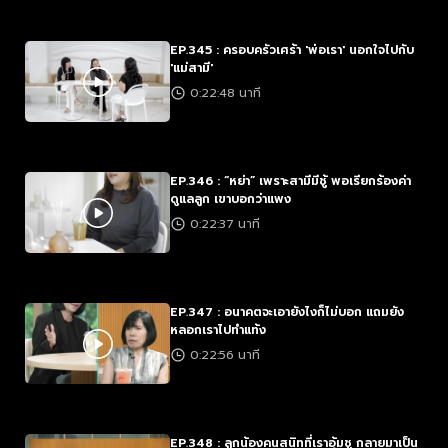
EP.345 : ครอบครัวเศร้า 'พ่อเรา' นอกใจไปกับ
'แม่สามี'
0:22:48 นาที
EP.346 : “หย่า” เพราะสามีมีชู้ พอเรียกร้องค่า
ดูแลลูก เขาบอกว่าแพง
0:22:37 นาที
EP.347 : อนาคตจะเอายังไงก็ไม่บอก แถมยัง
หลอกเราไปทำแท้ง
0:22:56 นาที
EP.348 : ลูกน้องคนสนิทที่เราอุ้มชู กลายมาเป็น