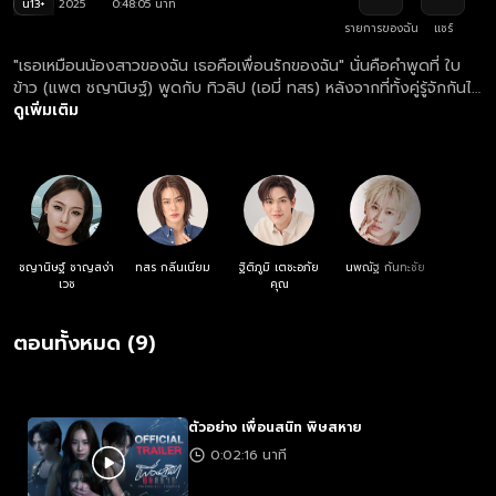
น13+
2025
0:48:05 นาที
รายการของฉัน
แชร์
"เธอเหมือนน้องสาวของฉัน เธอคือเพื่อนรักของฉัน" นั่นคือคำพูดที่ ใบ
ข้าว (แพต ชญานิษฐ์) พูดกับ ทิวลิป (เอมี่ ทสร) หลังจากที่ทั้งคู่รู้จักกันได้
ไม่นาน ก่อนที่โลกของทิวลิปและใบข้าวจะไม่เหมือนเดิมอีกต่อไป เรื่องราว
ดูเพิ่มเติม
ของสองสาวเพื่อนรักที่ดูเหมือนจะเป็นมิตรภาพที่สวยงาม แต่กลับแฝงไป
ด้วยความอิจฉาริษยา โดยใบข้าวได้รับความช่วยเหลือจาก เต๋า (นิว ฐิติ
ภูมิ) เพื่อนสมัยเรียนมัธยมที่แอบชอบเธอมานาน เต๋ายอมใบข้าวได้ทุก
อย่าง ทางฝั่งของทิวลิป เธอมี นะโม (บุ๋น นพณัฐ) เพื่อนหนุ่มร่วมคณะที่
คอยอยู่ใกล้ๆ ปกป้องเธอไม่ห่าง นะโมจะต้องช่วยทิวลิปให้รอดพ้นจาก
แผนร้ายของใบข้าวให้ได้ แต่เรื่องของความแค้นคงจะไม่จบลงง่ายๆ และ
อาจกลายเป็นโศกนาฏกรรมเพราะ “เพื่อนอิจฉา”
ชญานิษฐ์ ชาญสง่า
ทสร กลิ่นเนียม
ฐิติภูมิ เตชะอภัย
นพณัฐ กันทะชัย
เวช
คุณ
ตอนทั้งหมด (9)
ตัวอย่าง เพื่อนสนิท พิษสหาย
0:02:16 นาที