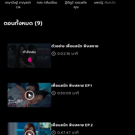
อาจกลายเป็นโศกนาฏกรรมเพราะ “เพื่อนอิจฉา”
ชญานิษฐ์ ชาญสง่า
ทสร กลิ่นเนียม
ฐิติภูมิ เตชะอภัย
นพณัฐ กันทะชัย
เวช
คุณ
ตอนทั้งหมด (9)
ตัวอย่าง เพื่อนสนิท พิษสหาย
กำลังเล่น
0:02:16 นาที
เพื่อนสนิท พิษสหาย EP.1
0:50:09 นาที
เพื่อนสนิท พิษสหาย EP.2
0:47:47 นาที