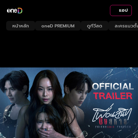
แอป
หน้าหลัก
oneD PREMIUM
ดูทีวีสด
ละครแนวตั้