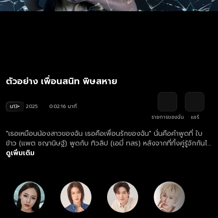
ตัวอย่าง เพื่อนสนิท พิษสหาย
น13+
2025
0:02:16 นาที
รายการของฉัน
แชร์
"เธอเหมือนน้องสาวของฉัน เธอคือเพื่อนรักของฉัน" นั่นคือคำพูดที่ ใบ
ข้าว (แพต ชญานิษฐ์) พูดกับ ทิวลิป (เอมี่ ทสร) หลังจากที่ทั้งคู่รู้จักกันได้
ไม่นาน ก่อนที่โลกของทิวลิปและใบข้าวจะไม่เหมือนเดิมอีกต่อไป เรื่องราว
ดูเพิ่มเติม
ของสองสาวเพื่อนรักที่ดูเหมือนจะเป็นมิตรภาพที่สวยงาม แต่กลับแฝงไป
ด้วยความอิจฉาริษยา โดยใบข้าวได้รับความช่วยเหลือจาก เต๋า (นิว ฐิติ
ภูมิ) เพื่อนสมัยเรียนมัธยมที่แอบชอบเธอมานาน เต๋ายอมใบข้าวได้ทุก
อย่าง ทางฝั่งของทิวลิป เธอมี นะโม (บุ๋น นพณัฐ) เพื่อนหนุ่มร่วมคณะที่
คอยอยู่ใกล้ๆ ปกป้องเธอไม่ห่าง นะโมจะต้องช่วยทิวลิปให้รอดพ้นจาก
แผนร้ายของใบข้าวให้ได้ แต่เรื่องของความแค้นคงจะไม่จบลงง่ายๆ และ