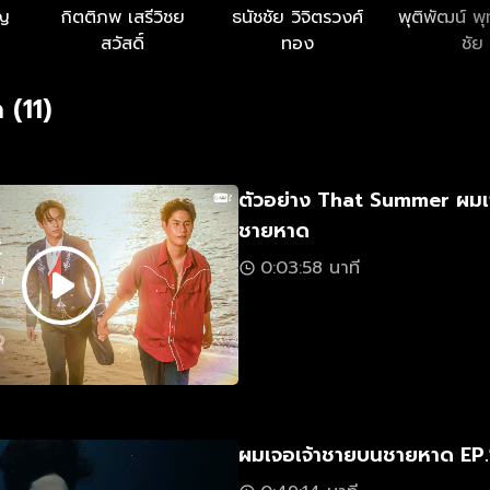
ิญ
กิตติภพ เสรีวิชย
ธนัชชัย วิจิตรวงศ์
พุติพัฒน์ พ
สวัสดิ์
ทอง
ชัย
 (11)
ตัวอย่าง That Summer ผมเ
ชายหาด
0:03:58 นาที
ผมเจอเจ้าชายบนชายหาด EP.