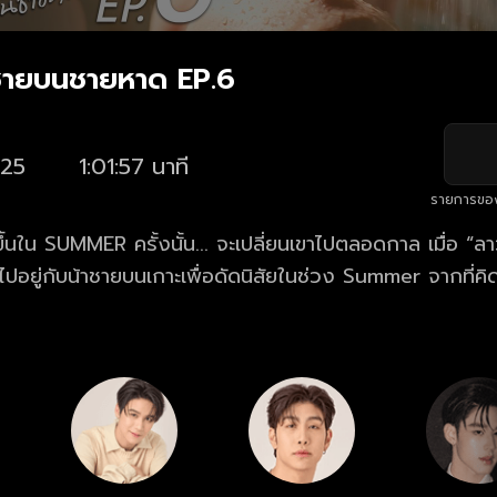
ชายบนชายหาด EP.6
25
1:01:57 นาที
รายการขอ
ใน SUMMER ครั้งนั้น... จะเปลี่ยนเขาไปตลอดกาล เมื่อ “ลาวา” เด็กหนุ่มเจ้า
ปอยู่กับน้าชายบนเกาะเพื่อดัดนิสัยในช่วง Summer จากที่คิด
ิดอะไร ดันเจอเรื่องให้หวั่นไหวเมื่อเขาไปเจอกับชายหนุ่มปริ
ด แถมยังสูญเสียความทรงจำจนต้องรับมาดูแล โดยที่ไม่รู้เล