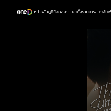
หน้าหลัก
ดูทีวีสด
ละครแนวตั้ง
รายการของฉัน
เพ