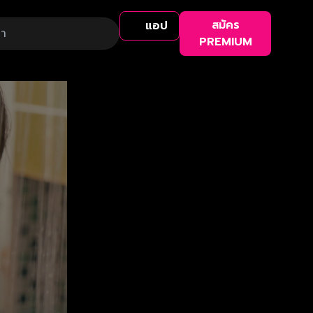
สมัคร
แอป
PREMIUM